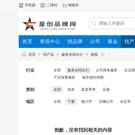
手机版
二维码
购物车
首页
资讯中心
找品牌
公司
展会
找产
首页
>
找产品
>
服务休闲出行
>
搜索
行业
全部
服务休闲出行
公司商务服务
生活便
产后母婴服务
城市项目招商
类别
全部
批发
批发零售
定做
地区
全部
宁夏
银川市
石嘴山市
吴忠市
抱歉，没有找到相关的内容