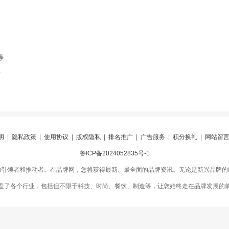
等
索
明
|
隐私政策
|
使用协议
|
版权隐私
|
排名推广
|
广告服务
|
积分换礼
|
网站留
鲁ICP备2024052835号-1
的引领者和推动者。在品牌网，您将获得最新、最全面的品牌资讯。无论是新兴品牌的
盖了各个行业，包括但不限于科技、时尚、餐饮、制造等，让您始终走在品牌发展的