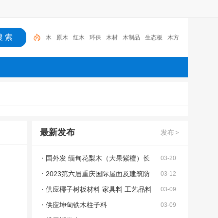
原木
红木
环保
木材
木制品
生态板
木方
多
层板
人造板
木
最新发布
发布
>
国外发 缅甸花梨木（大果紫檀）长
03-20
期供应原木、板材
2023第六届重庆国际屋面及建筑防
03-12
水技术展览会
供应椰子树板材料 家具料 工艺品料
03-09
供应坤甸铁木柱子料
03-09