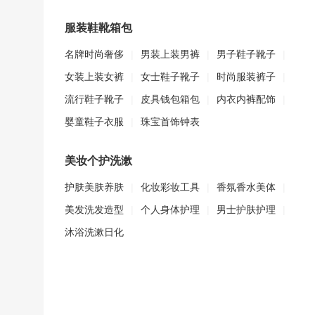
服装鞋靴箱包
名牌时尚奢侈
|
男装上装男裤
|
男子鞋子靴子
|
女装上装女裤
|
女士鞋子靴子
|
时尚服装裤子
|
流行鞋子靴子
|
皮具钱包箱包
|
内衣内裤配饰
|
婴童鞋子衣服
|
珠宝首饰钟表
美妆个护洗漱
护肤美肤养肤
|
化妆彩妆工具
|
香氛香水美体
|
美发洗发造型
|
个人身体护理
|
男士护肤护理
|
沐浴洗漱日化