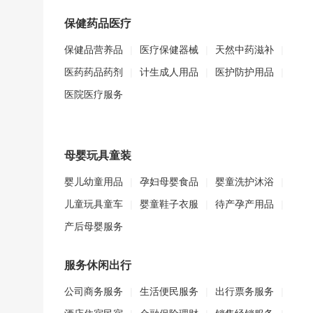
保健药品医疗
保健品营养品
|
医疗保健器械
|
天然中药滋补
|
医药药品药剂
|
计生成人用品
|
医护防护用品
|
医院医疗服务
母婴玩具童装
婴儿幼童用品
|
孕妇母婴食品
|
婴童洗护沐浴
|
儿童玩具童车
|
婴童鞋子衣服
|
待产孕产用品
|
产后母婴服务
服务休闲出行
公司商务服务
|
生活便民服务
|
出行票务服务
|