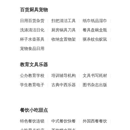
百货厨具宠物
日用百货杂货
|
扫把清洁工具
|
纸巾纸品湿巾
|
洗涤清洁日化
|
厨房锅具刀具
|
餐具盘碗盒瓶
|
杯子水壶茶具
|
收纳盒置物架
|
驱杀蚊虫蚁鼠
|
宠物食品日用
教育文具乐器
公办教育学校
|
培训辅导机构
|
文具书写耗材
|
学生教育电子
|
古典中西乐器
|
图书杂志出版
餐饮小吃甜点
特色餐饮连锁
|
中式餐饮快餐
|
外国西餐餐饮
|