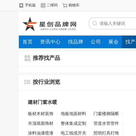
手机版
二维码
购物车
首页
资讯中心
找品牌
公司
展会
找产
推荐找产品
按行业浏览
建材门窗水暖
板材木材装饰
|
地板地面材料
|
门窗楼梯隔断
|
吊顶墙面饰材
|
整体集成定制
|
管道水管管件
|
涂料油漆喷漆
|
电工线缆开关
|
照明灯具灯饰
|