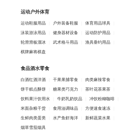
运动户外体育
运动鞋服用品
|
户外装备鞋服
|
体育用品球具
|
泳装游泳用品
|
健身器材设备
|
运动防护用品
|
轮滑滑板溜冰
|
武术格斗用品
|
渔具垂钓用品
|
棋牌麻将棋盘
食品酒水零食
白酒红酒洋酒
|
干果果脯零食
|
肉类麻辣零食
|
饼干糕点酥饼
|
糖果类巧克力
|
茶叶花茶果茶
|
饮料果汁饮用水
|
牛奶乳奶饮品
|
冲饮粉糊咖啡
|
米面杂粮干货
|
食用油调味品
|
方便速食速冻
|
生鲜肉类蛋类
|
水产鱼虾海洋
|
新鲜蔬菜水果
|
烟草雪茄烟具