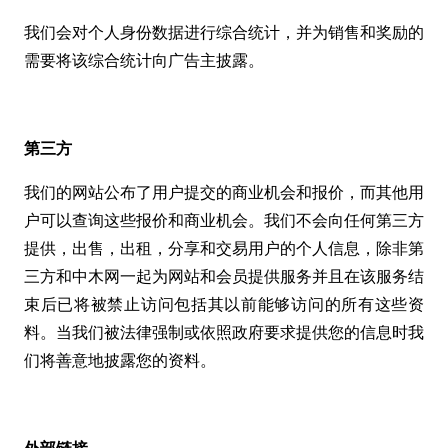
我们会对个人身份数据进行综合统计，并为销售和奖励的
需要将该综合统计向广告主披露。
第三方
我们的网站公布了用户提交的商业机会和报价，而其他用
户可以查询这些报价和商业机会。我们不会向任何第三方
提供，出售，出租，分享和交易用户的个人信息，除非第
三方和中木网一起为网站和会员提供服务并且在该服务结
束后已将被禁止访问包括其以前能够访问的所有这些资
料。当我们被法律强制或依照政府要求提供您的信息时我
们将善意地披露您的资料。