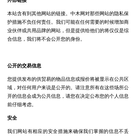
外部链接
本站含有到其他网站的链接。中木网对那些网站的隐私保
护措施不负任何责任。我们可能在任何需要的时候增加商
业伙伴或共用品牌的网站，但是提供给他们的将仅仅是综
合信息，我们将不会公开您的身份。
公开的交易信息
您提供发布的供贸易的物品信息或报价将被显示在公共区
域，对任何用户来说是公开的。请注意所有在这些场所公
开的信息会成为公共信息，请您在决定公布您的个人信息
前仔细考虑。
安全
我们网站有相应的安全措施来确保我们掌握的信息不丢