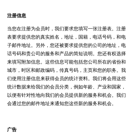
注册信息
当您在注册为会员时，我们要求您填写一张注册表。注册
表要求提供您的真实姓名，地址，国籍，电话号码，和电
子邮件地址。另外，您还被要求提供您的公司的地址，电
话号码和贵公司的服务和产品的简短说明。您还有权选择
来填写附加信息。这些信息可能包括您公司所在的省份和
城市，时区和邮政编码，传真号码，主页和您的职务。我
们使用注册信息来获得会员的统计资料。我们将会用这些
统计数据来给我们的会员分类，例如年龄、产业和国家，
以便有针对性地向我们的会员提供新的服务和机会。我们
会通过您的邮件地址来通知您这些新的服务和机会。
广告