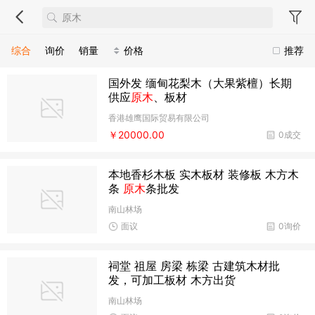
综合
询价
销量
价格
推荐
国外发 缅甸花梨木（大果紫檀）长期
供应
原木
、板材
香港雄鹰国际贸易有限公司
￥20000.00
0成交
本地香杉木板 实木板材 装修板 木方木
条
原木
条批发
南山林场
面议
0询价
祠堂 祖屋 房梁 栋梁 古建筑木材批
发，可加工板材 木方出货
南山林场