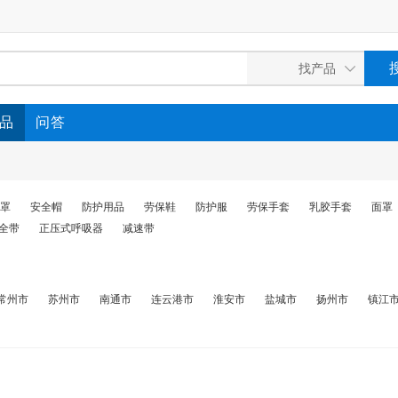
品
问答
罩
安全帽
防护用品
劳保鞋
防护服
劳保手套
乳胶手套
面罩
全带
正压式呼吸器
减速带
常州市
苏州市
南通市
连云港市
淮安市
盐城市
扬州市
镇江