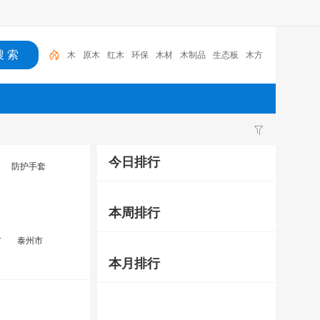
木
原木
红木
环保
木材
木制品
生态板
木方
多层板
人造板
今日排行
防护手套
本周排行
市
泰州市
本月排行