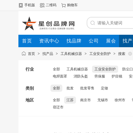
手机版
二维码
购物车
首页
资讯中心
找品牌
公司
展会
找产
首页
>
找产品
>
工具机械仪器
>
工业安全防护
>
搜索
行业
全部
工具机械仪器
工业安全防护
防尘口
电焊面罩
消防头盔
劳保服
护目镜
安
类别
全部
批发
批发零售
定做
地区
全部
江苏
南京市
无锡市
徐州市
宿迁市