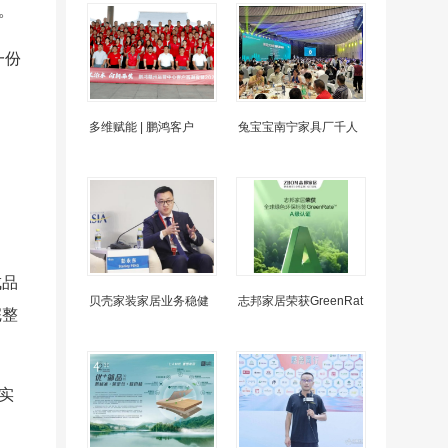
。
一份
多维赋能 | 鹏鸿客户
兔宝宝南宁家具厂千人
成品
贝壳家装家居业务稳健
志邦家居荣获GreenRat
完整
实