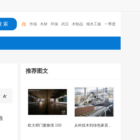
市场
木材
环保
武汉
木制品
细木工板
一季度
红木
募集资金
中国林产
推荐图文
强
欧大师门窗焕境 150
从科技木到绿色家居，