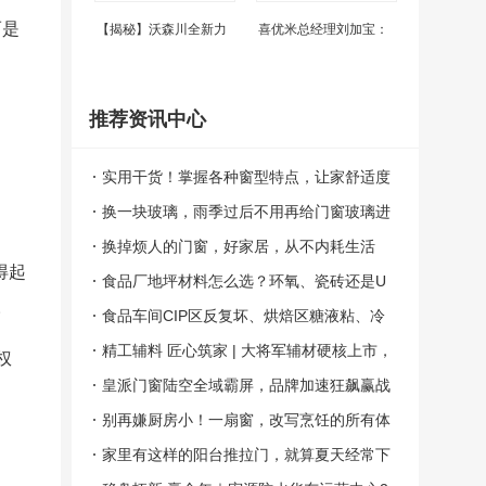
而是
【揭秘】沃森川全新力
喜优米总经理刘加宝：
推荐资讯中心
实用干货！掌握各种窗型特点，让家舒适度
飙升
换一块玻璃，雨季过后不用再给门窗玻璃进
行大扫除
换掉烦人的门窗，好家居，从不内耗生活
得起
食品厂地坪材料怎么选？环氧、瓷砖还是U
。
crete？一个车间三种命
食品车间CIP区反复坏、烘焙区糖液粘、冷
链区年年裂？广州达高用Ucrete一个材料全
精工辅料 匠心筑家 | 大将军辅材硬核上市，
权
解决，15年免大修
守护长久居家品质
皇派门窗陆空全域霸屏，品牌加速狂飙赢战
门窗万亿蓝海！
别再嫌厨房小！一扇窗，改写烹饪的所有体
验
家里有这样的阳台推拉门，就算夏天经常下