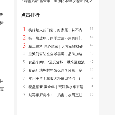
大雨也不怕
稳盘拓新 赢全年｜宏源防水华东运营中心2
026年中总结暨营销规划会议圆满落幕
点击排行
新
标
1
56
换掉烦人的门窗，好家居，从不内
2
44
耗生活
换一块玻璃，雨季过后不用再给门
3
42
窗玻璃进行大扫除
精工辅料 匠心筑家 | 大将军辅材硬
4
40
皇派门窗陆空全域霸屏，品牌加速
核上市，守护长久居家品质
5
40
狂飙赢战门窗万亿蓝海！
食品车间CIP区反复坏、烘焙区糖液
6
39
粘、冷链区年年裂？广州达高用Ucrete一个
食品厂地坪材料怎么选？环氧、瓷
7
37
材料全解决，15年免大修
砖还是Ucrete？一个车间三种命
实用干货！掌握各种窗型特点，让
从
8
31
家舒适度飙升
稳盘拓新 赢全年｜宏源防水华东运
“更
9
30
营中心2026年中总结暨营销规划会议圆满落
别再嫌厨房小！一扇窗，改写烹饪
幕
的所有体验