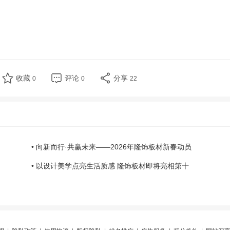
收藏
评论
分享
0
0
22
• 向新而行·共赢未来——2026年隆饰板材新春动员
• 以设计美学点亮生活质感 隆饰板材即将亮相第十