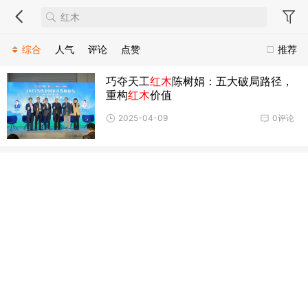
综合
人气
评论
点赞
推荐
巧夺天工
红木
陈树娟：五大破局路径，
重构
红木
价值
2025-04-09
0评论