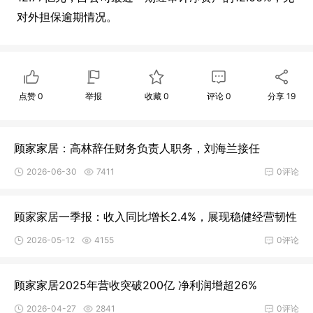
对外担保逾期情况。
点赞
0
举报
收藏
0
评论
0
分享
19
顾家家居：高林辞任财务负责人职务，刘海兰接任
2026-06-30
7411
0评论
顾家家居一季报：收入同比增长2.4%，展现稳健经营韧性
2026-05-12
4155
0评论
顾家家居2025年营收突破200亿 净利润增超26%
2026-04-27
2841
0评论