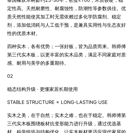
泰国橡胶木树龄约25-30年，密度≥700，木质较硬，稳
定性高。天然耐磨性、耐腐蚀性，防潮性等参数俱佳。优
质天然性能使其加工时无需依赖过多化学防腐剂、稳定
剂，添加低消耗与人工低干预，是兼具实用性与生态友好
性的优质木材。
四种实木，各有优势；一张好板，皆为品质而来。韩师傅
第三代实木板，以更丰富的实木品类，满足不同家庭对质
感、耐用与美学的多重期待。
02
稳态结构升级 · 更懂家居长期使用
STABLE STRUCTURE × LONG-LASTING USE
实木之美，在于自然；实木之难，也在于稳定。韩师傅第
三代实木板围绕板材抗变形能力进行升级，通过优选基
材、科学组坯与结构优化，让实木板材更适应现代家居的