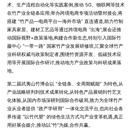
术、生产流程自动化等实践案例,推动 5G、物联网等技术
在竹产业全链条应用;举办跨境电商专项活动暨对接会,将
搭建 “竹产品—电商平台—海外市场” 直连通道,助力竹制
家具家居、建材工艺品等通过跨境电商 “出海”;展会还推
动国际视野+政策落地,构建合作新生态,特别引入国际竹
藤中心 “一带一路” 国家竹产业发展研修班,汇聚全球竹产
业科研权威与政策制定者,围绕竹资源开发、低碳技术应
用等开展国际合作研讨,推动地方产业政策与科研成果落
地。
第二届武夷山竹博会以 “全链条、全周期赋能” 为特色,从
产业战略研判到技术成果转化,从特色产品展销到竹艺文
化体验,从国内市场深耕到国际合作破局,致力为全球竹产
业从业者提供 “政产学研用” 一体化交流平台,也向社会各
界传递 “以竹代塑” 的绿色生活方式与产业变革机遇,真正
用好展会媒介,推动以“竹”为媒,合作共赢。