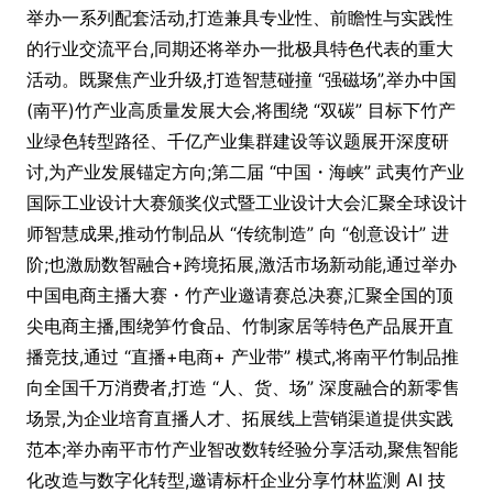
举办一系列配套活动,打造兼具专业性、前瞻性与实践性
的行业交流平台,同期还将举办一批极具特色代表的重大
活动。既聚焦产业升级,打造智慧碰撞 “强磁场”,举办中国
(南平)竹产业高质量发展大会,将围绕 “双碳” 目标下竹产
业绿色转型路径、千亿产业集群建设等议题展开深度研
讨,为产业发展锚定方向;第二届 “中国・海峡” 武夷竹产业
国际工业设计大赛颁奖仪式暨工业设计大会汇聚全球设计
师智慧成果,推动竹制品从 “传统制造” 向 “创意设计” 进
阶;也激励数智融合+跨境拓展,激活市场新动能,通过举办
中国电商主播大赛・竹产业邀请赛总决赛,汇聚全国的顶
尖电商主播,围绕笋竹食品、竹制家居等特色产品展开直
播竞技,通过 “直播+电商+ 产业带” 模式,将南平竹制品推
向全国千万消费者,打造 “人、货、场” 深度融合的新零售
场景,为企业培育直播人才、拓展线上营销渠道提供实践
范本;举办南平市竹产业智改数转经验分享活动,聚焦智能
化改造与数字化转型,邀请标杆企业分享竹林监测 AI 技