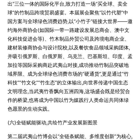
出”三位一体的国际化平台,致力打造一场“买全球、卖全
球”的竹制品跨境贸易盛宴。本届展会聚焦“以竹代塑”中
国方案与全球绿色消费趋势,以“小竹子”链接大世界——邀
约海外商协会(如国际一带一路建设发展总商会、澳中文
化科技促进会等)、竹木制品外贸公司及跨境电商企业、
建材装修商协会与设计院校,以及餐饮食品领域采购团体,
并吸引俄罗斯、白俄罗斯、乌克兰、巴基斯坦、印度、孟
加拉等国际采购商赴武夷山对接,成功推动竹制品突破地
域界限、成为全球绿色消费市场的“硬通货”,更是通过“竹
科技”“竹文化”“竹生态”的立体输出,向世界传递中国生态
文明理念,当武夷竹香飘向五洲四海,这场盛会既是经贸合
作的桥梁,也将成为中国以竹为媒践行人类命运共同体绿
色愿景的生动实践。
(六)全链赋能驱动,共绘竹产业发展新图景
第二届武夷山竹博会以“全链条赋能、多维度创新”为核心,