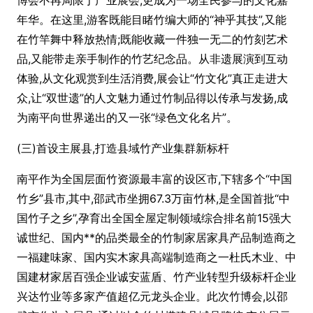
博会不再局限于产业展会,更成为一场全民参与的文化嘉
年华。在这里,游客既能目睹竹编大师的“神乎其技”,又能
在竹竿舞中释放热情;既能收藏一件独一无二的竹刻艺术
品,又能带走亲手制作的竹艺纪念品。从非遗展演到互动
体验,从文化观赏到生活消费,展会让“竹文化”真正走进大
众,让“双世遗”的人文魅力通过竹制品得以传承与发扬,成
为南平向世界递出的又一张“绿色文化名片”。
(三)首设主展县,打造县域竹产业集群新标杆
南平作为全国层面竹资源最丰富的设区市,下辖多个“中国
竹乡”县市,其中,邵武市坐拥67.3万亩竹林,是全国首批“中
国竹子之乡”,孕育出全国全屋定制领域综合排名前15强大
诚世纪、国内**的品类最全的竹制家居家具产品制造商之
一福建味家、国内实木家具高端制造商之一杜氏木业、中
国建材家居百强企业诚安蓝盾、竹产业转型升级标杆企业
兴达竹业等多家产值超亿元龙头企业。此次竹博会,以邵