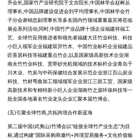
升会长,国家竹产业研究院于文吉院长,中国林学会赵树丛
理事长,中国品牌建设促进会刘平均理事长,中国林学会竹
子分会谢锦忠副理事长等多名国内竹领域重量嘉宾将莅临
展会系列活动;同时,中国竹产业品牌十强企业福建祥福工
艺、全球竹应用推进者和领先者福建大庄竹业科技、科技
小巨人领军企业福建双羿竹木、中国竹业标杆企业福建品
匠茶居科技等福建重点竹企,以及国家级高新技术企业湖
南永竹竹业科技、宽带砂光机领域的技术标杆企业青岛千
川木业、竹炭与中药保健结合发展示范企业浙江百山炭业
科技、竹材弯曲加工领域领军企业浙江三箭工贸、国家级
高新技术和专精特新小巨人企业湖南竹之源环保科技等一
批全国各地著名竹业龙头企业汇聚本届竹博会。
(五)引聚全球竹商,共拓跨境合作新蓝海
第二届中国(武夷山)竹博会以“链接全球竹产业生态”为目
标,通过构建“国际采购商邀约+跨境贸易服务+文化价值输