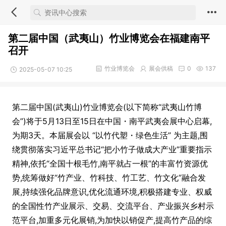
第二届中国（武夷山）竹业博览会在福建南平
召开
竹业博览会
展会供稿
0
137
2025-05-07 10:25
第二届中国(武夷山)竹业博览会(以下简称“武夷山竹博
会”)将于5月13日至15日在中国・南平武夷会展中心启幕,
为期3天。本届展会以 “以竹代塑・绿色生活” 为主题,围
绕贯彻落实习近平总书记“把小竹子做成大产业”重要指示
精神,依托“全国十根毛竹,南平就占一根”的丰富竹资源优
势,统筹做好“竹产业、竹科技、竹工艺、竹文化”融合发
展,持续强化品牌意识,优化流通环境,积极搭建专业、权威
的全国性竹产业展示、交易、交流平台、产业振兴乡村示
范平台,加重多元化展销,为加快以销促产,提高竹产品的综