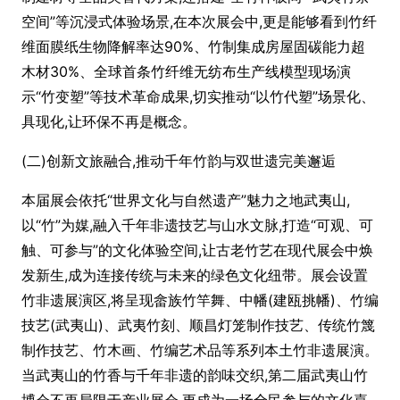
空间”等沉浸式体验场景,在本次展会中,更是能够看到竹纤
维面膜纸生物降解率达90%、竹制集成房屋固碳能力超
木材30%、全球首条竹纤维无纺布生产线模型现场演
示“竹变塑”等技术革命成果,切实推动“以竹代塑”场景化、
具现化,让环保不再是概念。
(二)创新文旅融合,推动千年竹韵与双世遗完美邂逅
本届展会依托“世界文化与自然遗产”魅力之地武夷山,
以“竹”为媒,融入千年非遗技艺与山水文脉,打造“可观、可
触、可参与”的文化体验空间,让古老竹艺在现代展会中焕
发新生,成为连接传统与未来的绿色文化纽带。展会设置
竹非遗展演区,将呈现畲族竹竿舞、中幡(建瓯挑幡)、竹编
技艺(武夷山)、武夷竹刻、顺昌灯笼制作技艺、传统竹篾
制作技艺、竹木画、竹编艺术品等系列本土竹非遗展演。
当武夷山的竹香与千年非遗的韵味交织,第二届武夷山竹