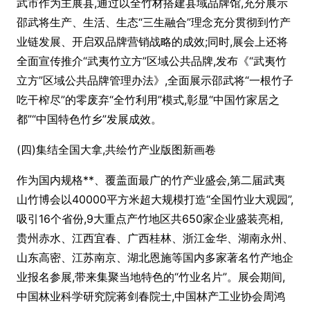
武市作为主展县,通过以全竹材搭建县域品牌馆,充分展示
邵武将生产、生活、生态“三生融合”理念充分贯彻到竹产
业链发展、开启双品牌营销战略的成效;同时,展会上还将
全面宣传推介“武夷竹立方”区域公共品牌,发布《“武夷竹
立方”区域公共品牌管理办法》,全面展示邵武将“一根竹子
吃干榨尽”的零废弃“全竹利用”模式,彰显“中国竹家居之
都”“中国特色竹乡”发展成效。
(四)集结全国大拿,共绘竹产业版图新画卷
作为国内规格**、覆盖面最广的竹产业盛会,第二届武夷
山竹博会以40000平方米超大规模打造“全国竹业大观园”,
吸引16个省份,9大重点产竹地区共650家企业盛装亮相,
贵州赤水、江西宜春、广西桂林、浙江金华、湖南永州、
山东高密、江苏南京、湖北恩施等国内多家著名竹产地企
业报名参展,带来集聚当地特色的“竹业名片”。展会期间,
中国林业科学研究院蒋剑春院士,中国林产工业协会周鸿