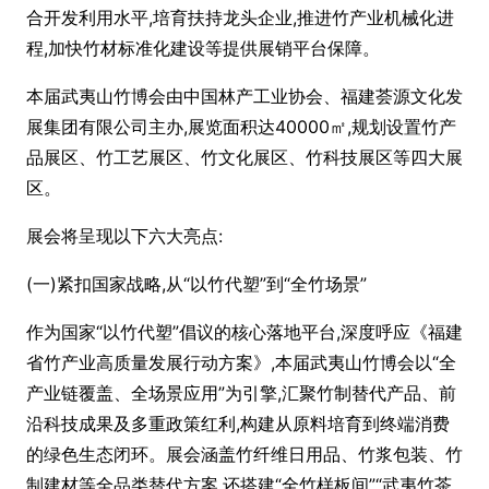
合开发利用水平,培育扶持龙头企业,推进竹产业机械化进
程,加快竹材标准化建设等提供展销平台保障。
本届武夷山竹博会由中国林产工业协会、福建荟源文化发
展集团有限公司主办,展览面积达40000㎡,规划设置竹产
品展区、竹工艺展区、竹文化展区、竹科技展区等四大展
区。
展会将呈现以下六大亮点:
(一)紧扣国家战略,从“以竹代塑”到“全竹场景”
作为国家“以竹代塑”倡议的核心落地平台,深度呼应《福建
省竹产业高质量发展行动方案》,本届武夷山竹博会以“全
产业链覆盖、全场景应用”为引擎,汇聚竹制替代产品、前
沿科技成果及多重政策红利,构建从原料培育到终端消费
的绿色生态闭环。展会涵盖竹纤维日用品、竹浆包装、竹
制建材等全品类替代方案,还搭建“全竹样板间”“武夷竹茶